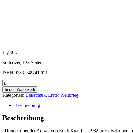
11,90
€
Softcover, 128 Seiten
ISBN 9783 948741 051
Knauf,
Erich:
In den Warenkorb
Donner
Kategorien:
Belletristik
,
Erster Weltkrieg
über
der
Beschreibung
Adria
Menge
Beschreibung
»Donner über der Adria« von Erich Knauf ist 1932 in Fortsetzungen i