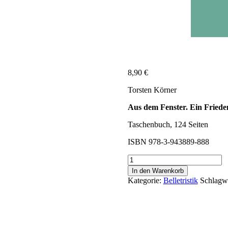
8,90
€
Torsten Körner
Aus dem Fenster. Ein Fried
Taschenbuch, 124 Seiten
ISBN 978-3-943889-888
Körner,
Torsten:
In den Warenkorb
Aus
Kategorie:
Belletristik
Schlagw
dem
Fenster
Menge